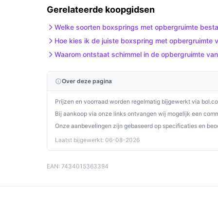
Gebruik & tips
Gerelateerde koopgidsen
Praktische, veilige adviezen voor plaatsing en o
Welke soorten boxsprings met opbergruimte besta
Meet deuropeningen en trappenhuis; het be
Hoe kies ik de juiste boxspring met opbergruimte 
hoogte van 50 cm.
Waarom ontstaat schimmel in de opbergruimte van m
Controleer of er voldoende ruimte is om de
inspecteer in de productdetails welk openi
Over deze pagina
Gebruik geschikte beschermers onder poten 
Prijzen en voorraad worden regelmatig bijgewerkt via bol.c
Laat de topper regelmatig luchten volgens de
horen.
Bij aankoop via onze links ontvangen wij mogelijk een commi
Onze aanbevelingen zijn gebaseerd op specificaties en beo
Vermijd overbelasting: houd rekening met de
Laatst bijgewerkt: 06-08-2026
Installatie & eerste gebruik
Hoofdlijnen: plaats het bed op een vlakke onde
EAN: 7434015363394
handleiding en controleer direct de volledige co
Controleer in de handleiding de montagesta
bed in gebruik neemt.