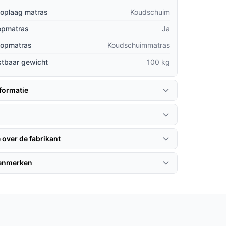
toplaag matras
Koudschuim
topmatras
Ja
 topmatras
Koudschuimmatras
stbaar gewicht
100 kg
formatie
 over de fabrikant
kenmerken