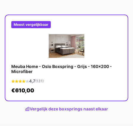
Meest vergelijkbaar
t opbergruimte bieden opslag maar kunnen
ronder punten om op te letten bij de keuze
n het bed en de toplaag: dit model heeft een
 en topper. Controleer of deze combinatie
Meuba Home - Oslo Boxspring - Grijs - 160x200 -
g en liggevoel.
Microfiber
00 maat en opbergruimte maken dit een
4,7
(131)
. Let op totale hoogte (50 cm) en de
€610,00
gruimte (controleer mechaniek in
aximaal toegestane belasting (100 kg) en het
Vergelijk deze boxsprings naast elkaar
rplaatsing en stevigheid in vergelijking met