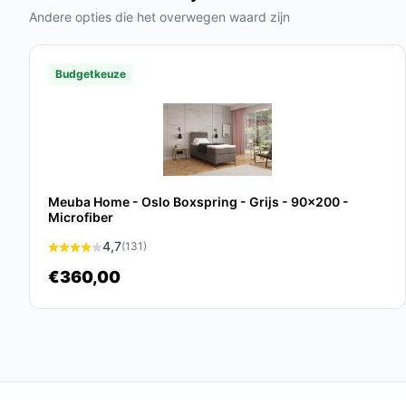
allergie- of onderhoudswensen.
Andere opties die het overwegen waard zijn
Praktisch t.o.v. alternatieven
Budgetkeuze
Vergelijk op type-niveau: compacte modellen me
andere comfort- of draagcapaciteiten hebben. Hie
tussen varianten.
Waar let je op bij comfort? Let op de kern va
bonellvering-kern en koudschuim als toplaag
Meuba Home - Oslo Boxspring - Grijs - 90x200 -
aansluit bij jouw voorkeur voor ondersteunin
Microfiber
Waar let je op bij ruimtegebruik? De 140x2
4,7
(131)
ruimte-efficiënte keuze voor kleinere kamers
€360,00
benodigde ruimte voor openen van de opber
specificaties).
Waar let je op bij prestaties? Kijk naar de m
totaalgewicht van het meubel (50 kg) voor ve
zwaardere of lichtere alternatieven.