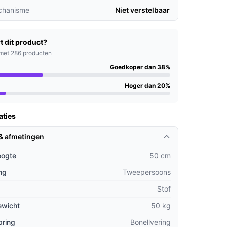
chanisme
Niet verstelbaar
t dit product?
met 286 producten
Goedkoper dan 38%
Hoger dan 20%
aties
 & afmetingen
oogte
50 cm
ng
Tweepersoons
Stof
ewicht
50 kg
pring
Bonellvering