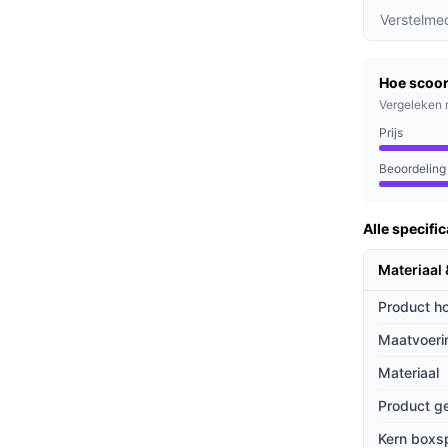
Verstelme
belast dan 100 kg per persoon of een
l heeft geen verstelbaar hoofdeinde).
aal belastbare gewichtslimiet van 100 kg past
Hoe scoor
Vergeleken 
Prijs
Beoordeling
pstelling met opbergruimte onder het ligvlak.
 een toplaag van koudschuim; verder wordt
Alle specific
totale hoogte van 50 cm heeft het bed een
icht van het geheel is circa 50 kg, wat van
Materiaal
 deuropeningen. Het hoofdeinde is vast en niet
Product h
Maatvoeri
Materiaal
raktisch gebruik, gebaseerd op de
Product g
Kern boxs