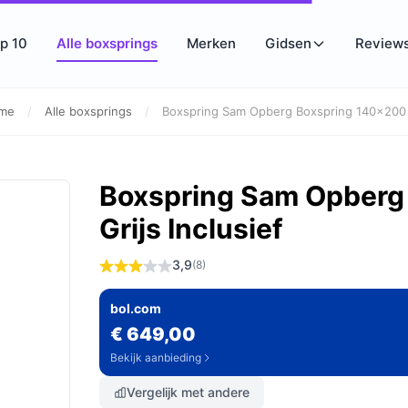
p 10
Alle boxsprings
Merken
Gidsen
Review
me
/
Alle boxsprings
/
Boxspring Sam Opberg Boxspring 140x200 
Boxspring Sam Opberg
Grijs Inclusief
3,9
(8)
bol.com
€ 649,00
Bekijk aanbieding
Vergelijk met andere