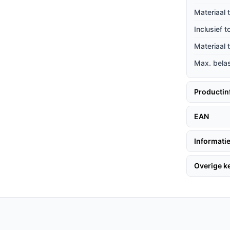
ddengoed, seizoenskleding of spullen die je
Materiaal 
bels.
Inclusief 
huim topmatras mee, zodat je niet apart een
Materiaal
gte en maatvoering 140x200 geschikt voor
Max. bela
standaard maat gewenst is.
Productin
en die een tweepersoons bed (140x200 cm)
EAN
n koudschuimtopper. Ook geschikt voor
ing-kern en een vast hoofdeinde acceptabel
Informatie
Overige 
ontroleer de maximale belastbaarheid in de
imale belasting van 100 kg. Als je een
ikt omdat het hoofdeinde niet verstelbaar is.
 koudschuim) aansluiten bij eventuele