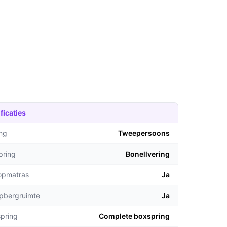
ficaties
ng
Tweepersoons
pring
Bonellvering
topmatras
Ja
opbergruimte
Ja
pring
Complete boxspring