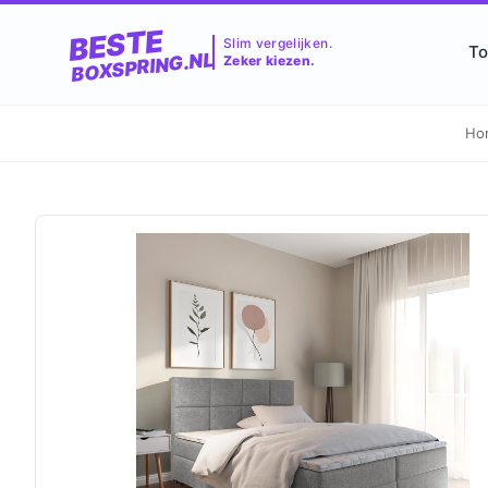
BESTE
Slim vergelijken.
To
BOXSPRING.NL
Zeker kiezen.
Ho