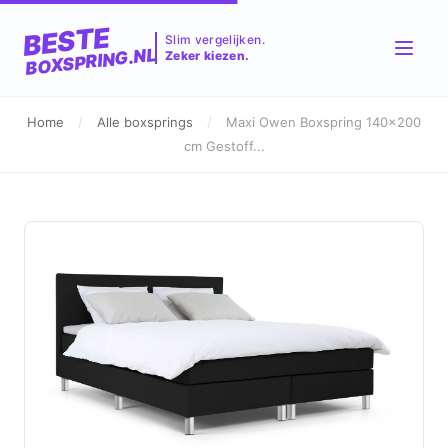
BESTE
Slim vergelijken.
BOXSPRING.NL
Zeker kiezen.
Home
/
Alle boxsprings
/
Maxi Owen Boxspring 140x200
cm Gestoff...