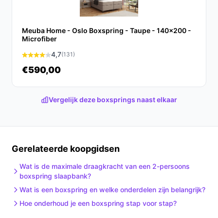
de luxe die je verdient!
Ontdek alle specificaties en vergelijk prijzen op beste-
Meuba Home - Oslo Boxspring - Taupe - 140x200 -
boxspring.nl. Kies bewust wat perfect past bij jouw
Microfiber
behoeften!
4,7
(131)
€590,00
Vergelijk deze boxsprings naast elkaar
Gerelateerde koopgidsen
Wat is de maximale draagkracht van een 2-persoons
boxspring slaapbank?
Wat is een boxspring en welke onderdelen zijn belangrijk?
Hoe onderhoud je een boxspring stap voor stap?