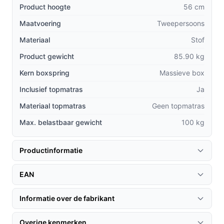
Robuuste constructie: In tegenstelling tot
Product hoogte
56 cm
goedkope alternatieven, biedt deze boxspring een
Maatvoering
Tweepersoons
solide basis die jarenlang meegaat.
Materiaal
Stof
Betaalbaarheid: Je krijgt de luxe van een boxspring
zonder de hoge prijs van premium merken.
Product gewicht
85.90 kg
Ondersteuning: De combinatie van bonellvering en
Kern boxspring
Massieve box
comfortschuim biedt een ongeëvenaarde
Inclusief topmatras
Ja
slaapervaring die je bij andere modellen vaak niet
vindt.
Materiaal topmatras
Geen topmatras
Max. belastbaar gewicht
100 kg
Gebruik & praktische tips
Om optimaal te profiteren van je boxspring, volgen hier
Productinformatie
enkele handige tips:
EAN
Installatie & setup
De Maxi Owen Boxspring is eenvoudig te installeren.
Informatie over de fabrikant
Volg deze stappen voor een probleemloze opbouw:
Overige kenmerken