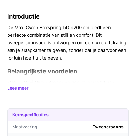
Introductie
De Maxi Owen Boxspring 140x200 cm biedt een
perfecte combinatie van stijl en comfort. Dit
tweepersoonsbed is ontworpen om een luxe uitstraling
aan je slaapkamer te geven, zonder dat je daarvoor een
fortuin hoeft uit te geven.
Belangrijkste voordelen
Met de Maxi Owen Boxspring geniet je van tal van
Lees meer
praktische voordelen voor een goede nachtrust:
Chique uitstraling: De gestoffeerde boxspring met
een elegant zwart design voegt een luxe touch toe
Kernspecificaties
aan elke slaapkamer.
Compleet slaapsysteem: De set omvat stevige
Maatvoering
Tweepersoons
boxen, bonellgeveerde matrassen en een