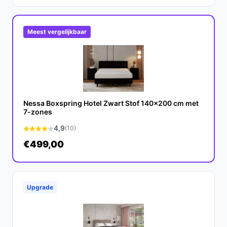
Owen Boxspring meer dan 10 jaar meegaan.
Is dit geschikt voor zware slapers?
Meest vergelijkbaar
Ja, de boxspring is belastbaar tot 100 kg en biedt goede
ondersteuning voor de meeste slapers.
Wat zijn de belangrijkste verschillen met andere
boxsprings?
De combinatie van bonellvering en de extra comfortlaag
Nessa Boxspring Hotel Zwart Stof 140x200 cm met
7-zones
maakt dit bed uniek in zijn prijsklasse, terwijl veel
4,9
andere modellen dit niveau van comfort niet bieden.
(10)
€499,00
Conclusie
De Maxi Owen Boxspring 140x200 cm is een
uitstekende keuze voor iedereen die op zoek is naar
Upgrade
een betaalbaar, comfortabel en stijlvol bed. Het biedt
alle elementen voor een goede nachtrust in één pakket.
Maak de juiste keuze voor je slaapkamer en geniet van