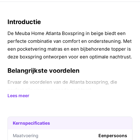
Introductie
De Meuba Home Atlanta Boxspring in beige biedt een
perfecte combinatie van comfort en ondersteuning. Met
een pocketvering matras en een bijbehorende topper is
deze boxspring ontworpen voor een optimale nachtrust.
Belangrijkste voordelen
Ervaar de voordelen van de Atlanta boxspring, die
perfect zijn voor een goede nachtrust.
Lees meer
Uitstekende ondersteuning: De pocketvering kern
past zich aan uw lichaam aan, waardoor
drukpunten worden verminderd.
Kernspecificaties
Inclusieve topper: De polyether topper zorgt voor
extra comfort en verlengt de levensduur van uw
Maatvoering
Eenpersoons