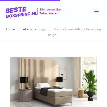
BESTE
Slim vergelijken.
BOXSPRING.NL
Zeker kiezen.
Home
/
Alle boxsprings
/
Meuba Home Atlanta Boxspring
Beige...