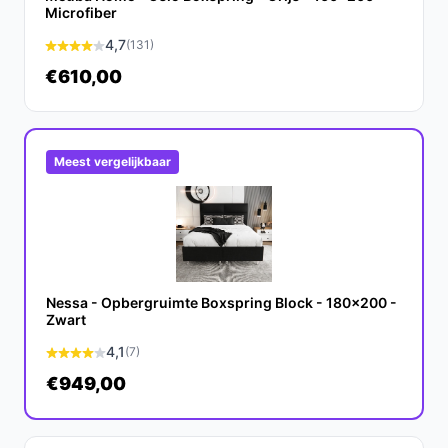
Microfiber
Veelgestelde vragen
4,7
(131)
Hoe lang gaat dit product mee?
€610,00
Met de juiste zorg en onderhoud kun je verwachten dat
de Mörgenn Boxspring SENTO minstens 10 tot 15 jaar
meegaat.
Meest vergelijkbaar
Is dit geschikt voor een kleinere slaapkamer?
Ja, deze boxspring is perfect voor kleinere ruimtes,
dankzij de geïntegreerde opbergruimte die helpt bij het
maximaliseren van de beschikbare ruimte.
Nessa - Opbergruimte Boxspring Block - 180x200 -
Wat zijn de belangrijkste verschillen met andere
Zwart
boxsprings?
4,1
(7)
In vergelijking met andere boxsprings biedt de SENTO
€949,00
unieke opbergruimte en een hoogwaardige
pocketvering, wat resulteert in een betere slaapervaring
en functionaliteit.