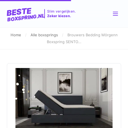
BESTE
Slim vergelijken.
BOXSPRING.NL
Zeker kiezen.
Home
/
Alle boxsprings
/
Brouwers Bedding Mörgenn
Boxspring SENTO...