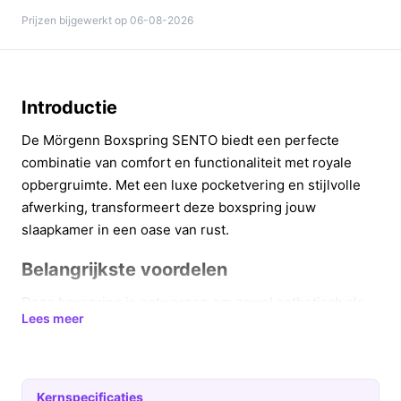
Prijzen bijgewerkt op 06-08-2026
Introductie
De Mörgenn Boxspring SENTO biedt een perfecte
combinatie van comfort en functionaliteit met royale
opbergruimte. Met een luxe pocketvering en stijlvolle
afwerking, transformeert deze boxspring jouw
slaapkamer in een oase van rust.
Belangrijkste voordelen
Deze boxspring is ontworpen om zowel esthetisch als
Lees meer
praktisch aan je wensen te voldoen. Hier zijn enkele
voordelen:
Ruime opbergruimte:
Dankzij de ingenieuze
Kernspecificaties