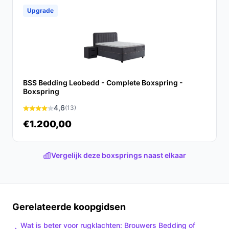
Upgrade
Conclusie
De Mörgenn Boxspring SENTO is de ideale keuze voor
wie comfort en functionaliteit waardeert. Met zijn luxe
uitstraling en praktische opbergruimte, zorgt deze
boxspring voor een georganiseerde en comfortabele
BSS Bedding Leobedd - Complete Boxspring -
slaapomgeving.
Boxspring
4,6
(13)
Ontdek alle specificaties en vergelijk prijzen op beste-
boxspring.nl. Kies bewust wat perfect past bij jouw
€1.200,00
behoeften!
Vergelijk deze boxsprings naast elkaar
Gerelateerde koopgidsen
Wat is beter voor rugklachten: Brouwers Bedding of