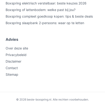
fluweel als bekleding, terwijl specificatie katoen
Boxspring elektrisch verstelbaar: beste keuzes 2026
vermeldt — controleer welke afwerking geleverd
Boxspring of lattenbodem: welke past bij jou?
wordt.
Boxspring compleet goedkoop kopen: tips & beste deals
Boxspring slaapbank 2-persoons: waar op te letten
Veelgestelde vragen
Is dit geschikt voor thuisgebruik / intensief gebruik /
dagelijks gebruik?
Advies
Geschikt voor dagelijks thuisgebruik als je een vast bed
Over deze site
zonder verstelbaarheid accepteert. Let op de maximale
Privacybeleid
belasting van 350 kg en de bonellvering-kern;
Disclaimer
beoordeel of deze eigenschappen aansluiten bij jouw
Contact
slaapbehoefte (het model geeft aan geschikt te zijn voor
Sitemap
buik-slapers).
Waar moet ik op letten bij onderhoud?
Controleer in de leveringsinformatie welke stof en
reinigingsinstructies gelden (fluweel wordt genoemd,
€241,00
Bekijk op bol.com
© 2026 beste-boxspring.nl. Alle rechten voorbehouden.
specificatie zegt katoen). Volg altijd de meegeleverde