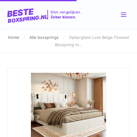
BESTE
Slim vergelijken.
BOXSPRING.NL
Zeker kiezen.
Home
/
Alle boxsprings
/
Opbergbed Luxe Beige Fluweel
Boxspring m...