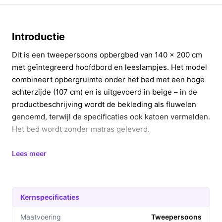
Introductie
Dit is een tweepersoons opbergbed van 140 x 200 cm
met geïntegreerd hoofdbord en leeslampjes. Het model
combineert opbergruimte onder het bed met een hoge
achterzijde (107 cm) en is uitgevoerd in beige – in de
productbeschrijving wordt de bekleding als fluwelen
genoemd, terwijl de specificaties ook katoen vermelden.
Het bed wordt zonder matras geleverd.
In 20 seconden beslissen
Lees meer
Kopen als:
je zoekt een tweepersoonsbed
(140x200) met veel opbergruimte en een hoog
hoofdbord, inclusief 2 leeslampjes.
Kernspecificaties
Niet kopen als:
je een verstelbaar bed wilt; dit
Maatvoering
Tweepersoons
model heeft geen verstelmechanisme.